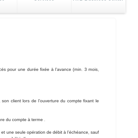
e dossier AVA
 votre business
Gérez la transition
acés pour une durée fixée à l’avance (min. 3 mois,
son client lors de l’ouverture du compte fixant le
ture du compte à terme .
 et une seule opération de débit à l’échéance, sauf