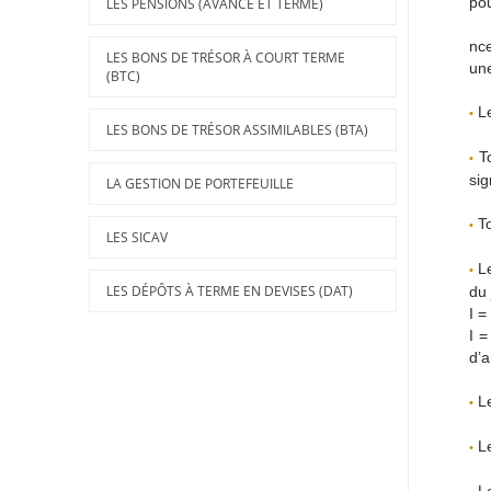
pou
LES PENSIONS (AVANCE ET TERME)
nce
Les Sicav
LES BONS DE TRÉSOR À COURT TERME
une
(BTC)
Le
Les Dépôts à Terme en Devises (DAT)
•
LES BONS DE TRÉSOR ASSIMILABLES (BTA)
To
•
sig
LA GESTION DE PORTEFEUILLE
To
•
LES SICAV
Le
•
LES DÉPÔTS À TERME EN DEVISES (DAT)
du 
I =
I =
d’a
Le
•
Le
•