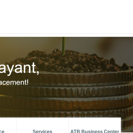
ATB MUSTAPHA AZOUZ
ATBCHALLENGE
IENT
RECRUTEMENT
ATB CONNECT
ce
Services
ATB Business Center