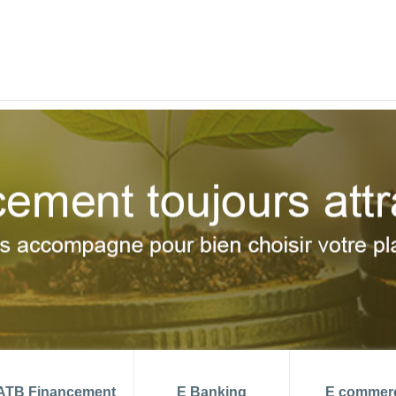
 aout 2026
TMM (juin) = 6.99 %
PRIX 
di
DEMO ATB CONNECT
DEVENIR CL
ATB Financement
E Banking
E commer