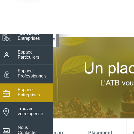
7
Nos horaires du lundi au vendre
De 08h15 à 13h30
Assistance
Entreprises
Espace
Particuliers
Espace
Professionnels
Espace
Entreprises
Trouver
votre agence
Nous
Contacter
La banque au
Placement