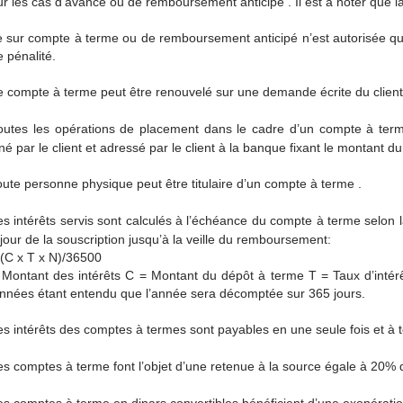
r les cas d’avance ou de remboursement anticipé . Il est à noter que la 
 sur compte à terme ou de remboursement anticipé n’est autorisée qu
 pénalité.
 compte à terme peut être renouvelé sur une demande écrite du client 
utes les opérations de placement dans le cadre d’un compte à terme d
né par le client et adressé par le client à la banque fixant le montant d
ute personne physique peut être titulaire d’un compte à terme .
s intérêts servis sont calculés à l’échéance du compte à terme selon la
jour de la souscription jusqu’à la veille du remboursement:
 (C x T x N)/36500
 Montant des intérêts C = Montant du dépôt à terme T = Taux d’intér
nnées étant entendu que l’année sera décomptée sur 365 jours.
s intérêts des comptes à termes sont payables en une seule fois et à 
s comptes à terme font l’objet d’une retenue à la source égale à 20% 