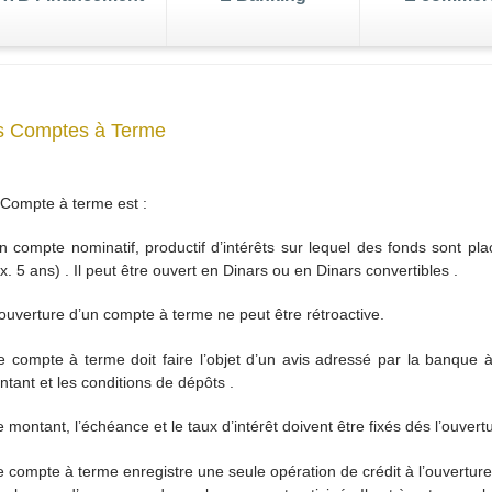
enger
s Comptes à Terme
leure
de votre
s de change
business
Tenue d
Exportez
Gestion de portefeuille
Gérez votre business
e paiements
Transfert d'argent
Compte à terme est :
ink
 compte nominatif, productif d’intérêts sur lequel des fonds sont pl
le
. 5 ans) . Il peut être ouvert en Dinars ou en Dinars convertibles .
j/7
ouverture d’un compte à terme ne peut être rétroactive.
 compte à terme doit faire l’objet d’un avis adressé par la banque à 
tant et les conditions de dépôts .
 montant, l’échéance et le taux d’intérêt doivent être fixés dés l’ouver
 compte à terme enregistre une seule opération de crédit à l’ouverture