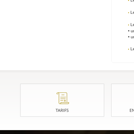
Le
•
Le
•
Le
•
• 
• u
Le
•
TARIFS
E