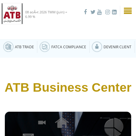
08 aoÃ»t 2026
TMM (juin) =
6.99 %
ATB TRADE
FATCA COMPLIANCE
DEVENIR CLIENT
ATB Business Center