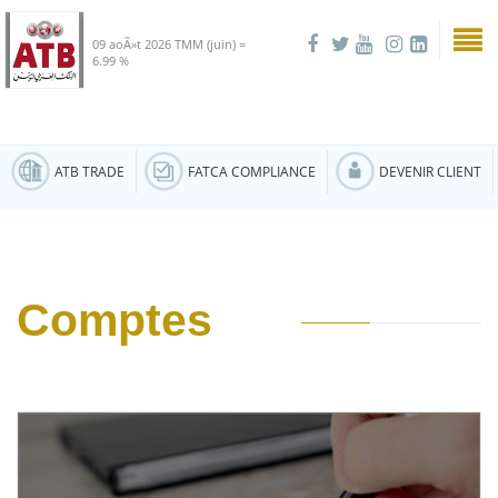
09 aoÃ»t 2026
TMM (juin) =
6.99 %
ATB TRADE
FATCA COMPLIANCE
DEVENIR CLIENT
Comptes