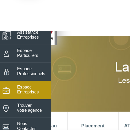
7
Nos horaires du lundi au vendre
De 08h15 à 13h30
Assistance
Entreprises
Espace
Particuliers
Espace
Professionnels
Espace
Entreprises
Trouver
votre agence
Nous
La banque au
Placement
AT
Contacter