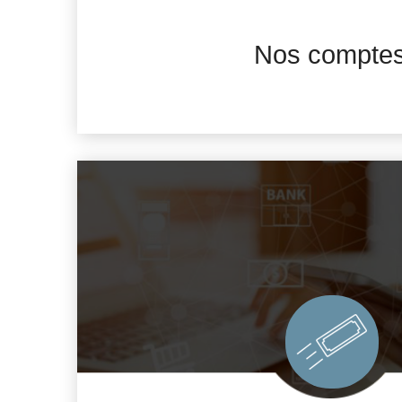
Les Sicav
Nos compte
Les Dépôts à Terme en Devises (DAT)