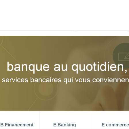
 aout 2026
TMM (juin) = 6.99 %
PRIX 
di
DEVENIR CLIENT
B Financement
E Banking
E commerce