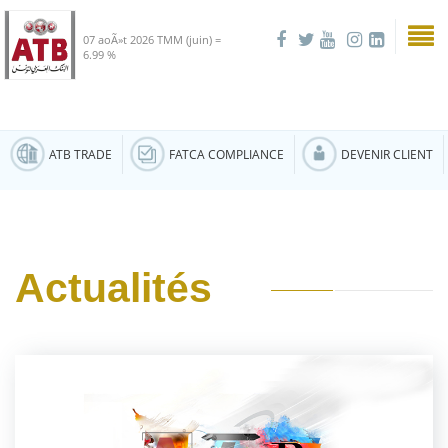
07 aoÃ»t 2026
TMM (juin) =
6.99 %
ATB TRADE
FATCA COMPLIANCE
DEVENIR CLIENT
Actualités