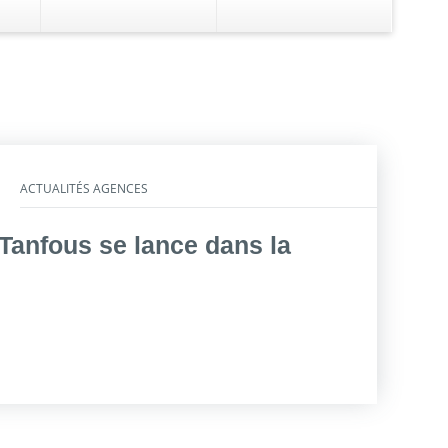
dossier AVA
otre business
Gérez la transition
ACTUALITÉS AGENCES
anfous se lance dans la