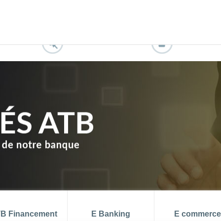
 aout 2026
TMM (juin) = 6.99 %
che
PR
di
DEMO ATB CONNECT
DEVENIR CL
B Financement
E Banking
E commerce