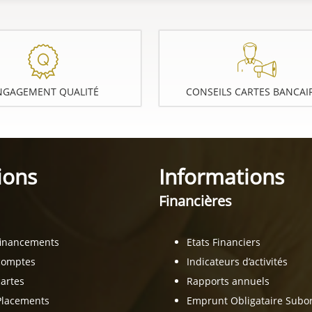
NGAGEMENT QUALITÉ
CONSEILS CARTES BANCAI
ions
Informations
Financières
financements
Etats Financiers
comptes
Indicateurs d’activités
artes
Rapports annuels
Placements
Emprunt Obligataire Sub