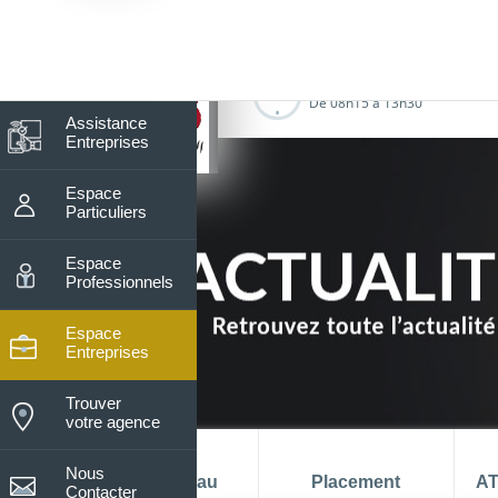
Recherche
8
Recher
Nos horaires du lundi au vendre
De 08h15 à 13h30
Assistance
Entreprises
Espace
Particuliers
Espace
Professionnels
Espace
Entreprises
Trouver
votre agence
Nous
La banque au
Placement
AT
Contacter