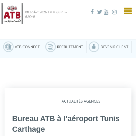
08 aoÃ»t 2026
TMM (juin) =
6.99 %
ATB CONNECT
RECRUTEMENT
DEVENIR CLIENT
ACTUALITÉS AGENCES
Bureau ATB à l'aéroport Tunis
Carthage