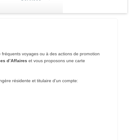
AV
Les autres formes de
placement
r en
Vous avez un excédent de trésorerie
e dossier AVA
sement,
et vous voulez le placer pour le
 de fréquents voyages ou à des actions de promotion
fert d'argent
rentabiliser ?
es d’Affaires
et vous proposons une carte
ère résidente et titulaire d’un compte: