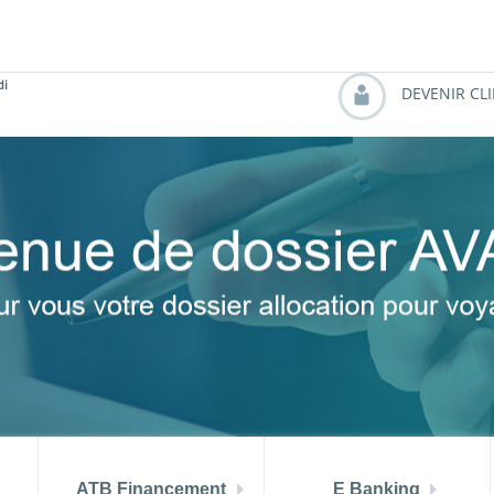
 aout 2026
TMM (juin) = 6.99 %
PRIX ATB MUSTAPHA A
di
DEVENIR CL
ATB Financement
E Banking