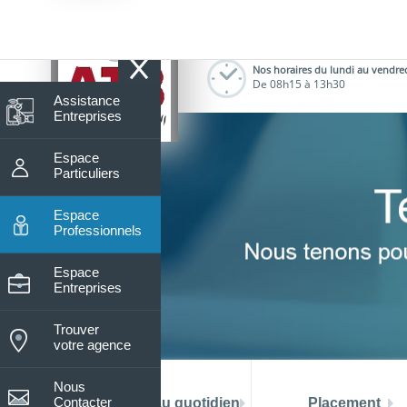
7
Nos horaires du lundi au vendre
De 08h15 à 13h30
Assistance
Entreprises
Espace
Particuliers
Espace
Professionnels
Espace
Entreprises
Trouver
votre agence
Nous
Contacter
La banque au quotidien
Placement