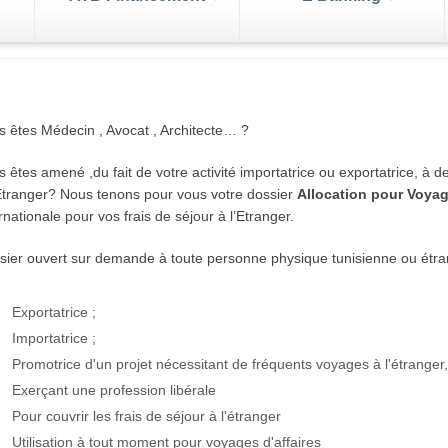
 valeurs du trésor
La gamme des SIC
enger
leure
s êtes Médecin , Avocat , Architecte… ?
de votre
aleurs du Trésor sont des titres
La plus simple façon d’investi
s de change
Tenue d
Gestion de portefeuille
runts émis par l’Etat, ils
bourse:Autre outil d’investis
 êtes amené ,du fait de votre activité importatrice ou exportatrice, à
rtes
Nos Packs
Trans
ntent l’avantage d’être
les Sicav méritent aussi votre
’Etranger? Nous tenons pour vous votre dossier
Allocation pour Voyag
iables.
attention
ink
rnationale pour vos frais de séjour à l’Etranger.
le
sier ouvert sur demande à toute personne physique tunisienne ou étrang
j/7
• Exportatrice ;
• Importatrice ;
• Promotrice d'un projet nécessitant de fréquents voyages à l'étranger,
• Exerçant une profession libérale
• Pour couvrir les frais de séjour à l'étranger
• Utilisation à tout moment pour voyages d'affaires