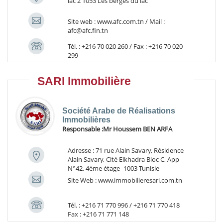
lac 2 1053 Les berges du lac
Site web : www.afc.com.tn / Mail :
afc@afc.fin.tn
Tél. : +216 70 020 260 / Fax : +216 70 020
299
SARI Immobilière
Société Arabe de Réalisations
Immobilières
Responsable :
Mr Houssem BEN ARFA
Adresse : 71 rue Alain Savary, Résidence
Alain Savary, Cité Elkhadra Bloc C, App
N°42, 4ème étage- 1003 Tunisie
Site Web : www.immobilieresari.com.tn
Tél. : +216 71 770 996 / +216 71 770 418
Fax : +216 71 771 148