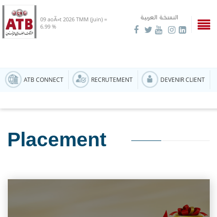
النسخة العربية
09 aoÃ»t 2026
TMM (juin) =
6.99 %
ATB CONNECT
RECRUTEMENT
DEVENIR CLIENT
Placement