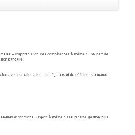
Le Compte Epargne
Investissement
nts
Fonctionnant sur votre compte épargne, elle
 portefeuille
os
vous offre tous les avantages de l’épargne
ert d'argent
gent
et vous apporte plus de liberté dans
amaiez »
d’appréciation des compétences à même d’une part de
l’utilisation de votre compte. Grâce à cette
ssion bancaire.
carte vous pouvez, 7 jours sur 7 et 24
heures sur 24.
ion avec ses orientations stratégiques et de définir des parcours
e Métiers et fonctions Support à même d’assurer une gestion plus