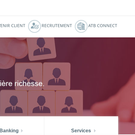
النسخة العربية
ZOUZ
ATBCHALLENGE
ENIR CLIENT
RECRUTEMENT
ATB CONNECT
 Banking
Services