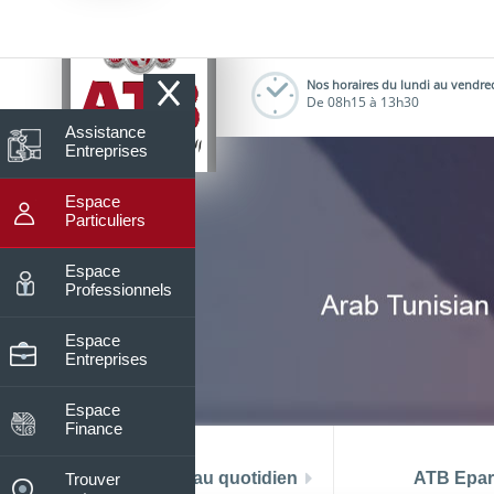
8
Nos horaires du lundi au vendre
De 08h15 à 13h30
Assistance
Entreprises
Espace
Particuliers
Espace
Professionnels
Espace
Entreprises
Espace
Finance
La banque au quotidien
ATB Epa
Trouver