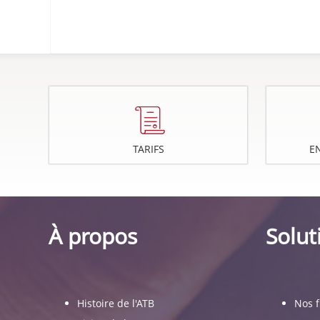
Crédit Bien Être
TARIFS
E
À propos
Solut
Histoire de l'ATB
Nos 