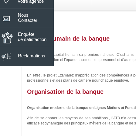
votre agence
Nous
Crédit Sakan
Le Compte spéc
ATB
ATB
Contacter
Le service
El Khir
Connect
Messen
Internet et
Le service
Une meilleu
Enquête
Crédit ATBAWALSAKAN
de banque
gestion de 
Capital humain de la banque
Mobile
de satisfaction
Votre compte épargne A
en ligne qu'il
compte
Banking
Transfert à l’étranger
Vos opérations 
vous faut !
d'une prime de fidélité s
Nos comptes
Nos cart
est certifié
supplémentaire égal à 
Crédit Tahawel
ATB
L’ATB a fait du capital humain sa première richesse. C’est ains
Reclamations
restée stable durant a
ISO 27001.
favoriser l’évolution et l’épanouissement du personnel et d’autre 
Mobilin
pour l’épargne stable d
Service
plus.
Crédit Sayara
disponible
En effet , le projet Ettamaiez d’appréciation des compétences a 
24h/24, 7j/7
professionnels et des plans de carrière pour chaque employé.
ATB
Organisation de la banque
Crédit Start
PAY
La solution
M-
Organisation moderne de la banque en Lignes Métiers et Fonct
Crédit Mounassib
paiement
simple et
Afin de se donner les moyens de ses ambitions , l’ATB n’a cessé
instantanée
efficace et dynamique des principaux métiers de la banque et de se
!
Crédit Renov