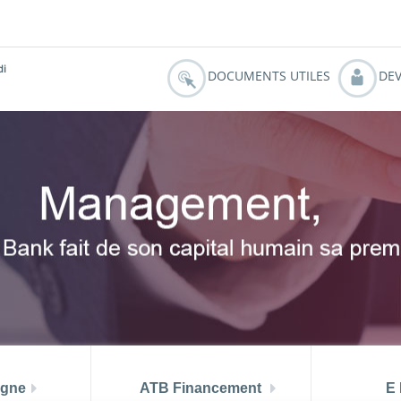
 aout 2026
TMM (juin) = 6.99 %
PRIX ATB MUSTAPHA A
di
DOCUMENTS UTILES
DEV
rgne
ATB Financement
E