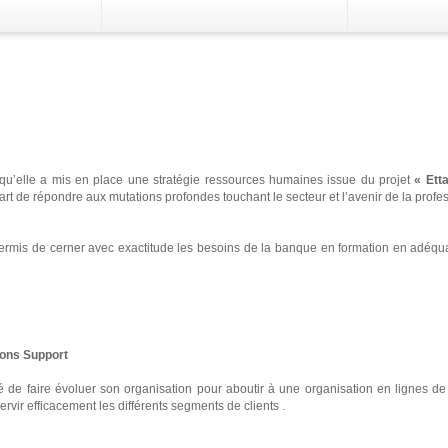
ial Epargne
Le Compte Epargne en
dinars convertibles ou en
ger
devises
re
votre
TB peut bénéficier
Vous souhaitez faire fructifier vos excéde
de change
Placement
Gestion de
oit un intérêt
de trésorerie, économiser pour réaliser v
es
Nos Packs
Transf
0.5% pour l’épargne
envies ou tout simplement mettre de l'ar
i qu’elle a mis en place une stratégie ressources humaines issue du projet
« Ett
u moins un an et à 1%
de côté, tout en en gardant la parfaite
part de répondre aux mutations profondes touchant le secteur et l’avenir de la profe
k
epuis deux ans et
utilisation ?
permis de cerner avec exactitude les besoins de la banque en formation en adéquat
ions Support
 de faire évoluer son organisation pour aboutir à une organisation en lignes d
rvir efficacement les différents segments de clients .