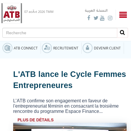
النسخة العربية
07 aoÃ»t 2026
TMM
Recherche
Rech
ATB CONNECT
RECRUTEMENT
DEVENIR CLIENT
L'ATB lance le Cycle Femmes
Entrepreneures
L’ATB confirme son engagement en faveur de
l'entrepreneuriat féminin en consacrant la troisième
rencontre du programme Espace Finance...
PLUS DE DÉTAILS