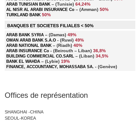
– (Tunisie)
64,24%
ARAB TUNISIAN BANK
– (Amman)
50%
AL NISR AL ARABI INSURANCE Co
50%
TURKLAND BANK
BANQUES ET SOCIETES FILIALES < 50%
– (Damas)
49%
ARAB BANK SYRIA
- (Ruwi)
49%
OMAN ARAB BANK S.A.O
– (Riadh)
40%
ARAB NATIONAL BANK
- (Beirouth – Liban)
36,8%
ARAB INSURANCE Co
– (Liban)
34,5%
BUILDING COMMERCIAL CO.SARL
– (Lybie)
19%
BANK EL WAHDA
- (Genève)
FINANCE, ACCOUNTANCY, MOHASSABA SA.
Offices de représentation
SHANGHAI -CHINA
SEOUL-KOREA