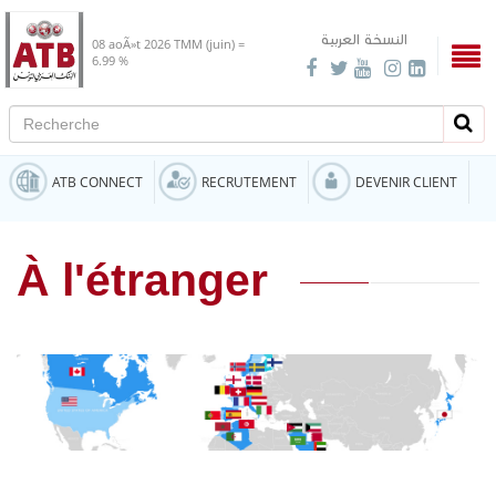
النسخة العربية
08 aoÃ»t 2026
TMM (juin) =
6.99 %
Recherche
Rech
ATB CONNECT
RECRUTEMENT
DEVENIR CLIENT
À l'étranger