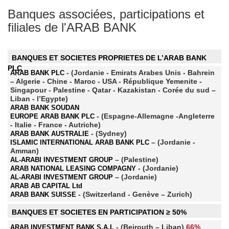
Banques associées, participations et
filiales de l'ARAB BANK
BANQUES ET SOCIETES PROPRIETES DE L’ARAB BANK
PLC
- (Jordanie - Emirats Arabes Unis - Bahrein
ARAB BANK PLC
– Algerie - Chine - Maroc - USA - République Yemenite -
Singapour - Palestine - Qatar - Kazakistan - Corée du sud –
Liban - l’Egypte)
ARAB BANK SOUDAN
- (Espagne-Allemagne -Angleterre
EUROPE ARAB BANK PLC
- Italie - France - Autriche)
- (Sydney)
ARAB BANK AUSTRALIE
– (Jordanie -
ISLAMIC INTERNATIONAL ARAB BANK PLC
Amman)
– (Palestine)
AL-ARABI INVESTMENT GROUP
- (Jordanie)
ARAB NATIONAL LEASING COMPAGNY
– (Jordanie)
AL-ARABI INVESTMENT GROUP
ARAB AB CAPITAL Ltd
- (Switzerland - Genève – Zurich)
ARAB BANK SUISSE
BANQUES ET SOCIETES EN PARTICIPATION ≥ 50%
- (Beirouth – Liban)
66%
ARAB INVESTMENT BANK S.A.L