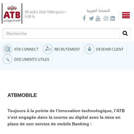
النسخة العربية
08 aoÃ»t 2026
TMM (juin) =
6.99 %
Recherche
Rech
ATB CONNECT
RECRUTEMENT
DEVENIR CLIENT
DOCUMENTS UTILES
ATBMOBILE
Toujours à la pointe de I’innovation technologique, I’ATB
s’est engagée dans la course au digital avec la mise en
place de son service de mobile Banking :