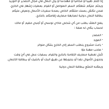
إذا كنتم طبيبا أو محاميا أو مهندسا أو رجل أعمال في مجال التصدير أو التوريد
ويحتّم عليكم شغلكم السفر المتواصل أو القيام بعمليات إشهار في الخارج،
فنحن نتكفّل بمسك ملفّكم الخاص بمنحة سفريات الأعمال ونعرض عليكم
بطاقة ائتمان دولية لمجابهة مصاريف إقامتكم بالخارج.
يفتح الملفّ بطلب من أي شخص مادّي تونسي أو أجنبي مقيم أو مالك
لحساب بنكي له صفة :
• المصدر
• المورد
• باعث مشروع يتطلب السفر إلى الخارج بشكل متواتر
• صاحب مهنة حرّة
لأجل تغطية مصاريف الإقامة بالخارج والقيام بسفرات عمل في أيّ وقت
وتحويل الأموال نقدا أو بتحويلها عن طريق البنك أو بالشيك أو ببطاقة الائتمان.
ويمكنه التمتّع ببطاقة ائتمان دولية