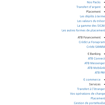
Nos Packs
Transfert d'argent
Placement
Les dépôts à terme
Les valeurs du trésor
La gamme des SICAV
Les autres formes de placement
ATB Financement
Crédit Le Fonapram
Crédit SAYARA
E Banking
ATB Connect
ATB Messenger
ATB Mobilink
ATB PAY
E commerce
Services
Transfert à l’étranger
Vos opérations de change
Placement
Gestion de portefeuille