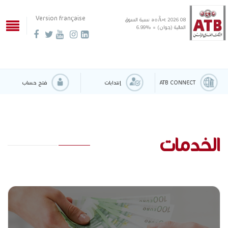
Version française
08 aoÃ»t 2026
نسبة السوق
المالية (جوان) = %6.99
ATB CONNECT
إنتدابات
فتح حساب
الخدمات