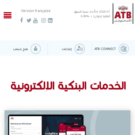
Version française
07 aoÃ»t 2026
نسبة السوق
المالية (جوان) = %6.99
ATB CONNECT
إنتدابات
فتح حساب
الخدمات البنكية الإلكترونية