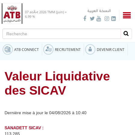
النسخة العربية
07 aoÃ»t 2026
TMM (juin) =
6.99 %
Recherche
Rech
ATB CONNECT
RECRUTEMENT
DEVENIR CLIENT
Valeur Liquidative
des SICAV
Dernière mise à jour le 04/08/2026 à 10:40
SANADETT SICAV :
113,285