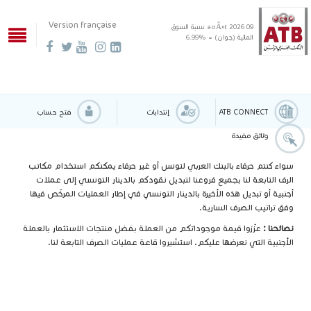
Version française
09 aoÃ»t 2026
نسبة السوق
المالية (جوان) = %6.99
ATB CONNECT
إنتدابات
فتح حساب
وثائق مفيدة
سواء كنتم حرفاء بالبنك العربي لتونس أو غير حرفاء يمكنكم استخدام مكاتب
الرف التابعة لنا بجميع فروعنا لتبديل نقودكم بالدينار التونسي إلى عملات
أجنبية أو تبديل هذه الأخيرة بالدينار التونسي في إطار العمليات المرخّص فيها
وفق تراتيب الصرف السارية.
نصائحنا :
عزّزوا قيمة موجوداتكم من العملة بفضل منتجات الاستثمار بالعملة
الأجنبية التي نعرضها عليكم. استشيروا قاعة عمليات الصرف التابعة لنا.