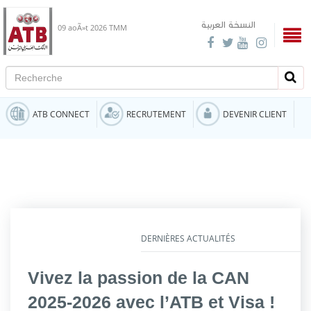
النسخة العربية
09 aoÃ»t 2026
TMM
Recherche
Rech
ATB CONNECT
RECRUTEMENT
DEVENIR CLIENT
DERNIÈRES ACTUALITÉS
Vivez la passion de la CAN
2025-2026 avec l’ATB et Visa !