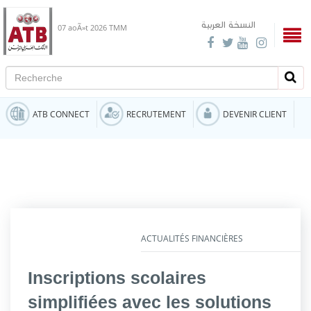
النسخة العربية
07 aoÃ»t 2026
TMM
Recherche
Rech
ATB CONNECT
RECRUTEMENT
DEVENIR CLIENT
ACTUALITÉS FINANCIÈRES
Inscriptions scolaires
simplifiées avec les solutions