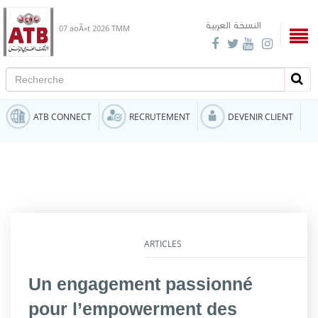
النسخة العربية
07 aoÃ»t 2026
TMM
Recherche
Rech
ATB CONNECT
RECRUTEMENT
DEVENIR CLIENT
ARTICLES
Un engagement passionné
pour l’empowerment des