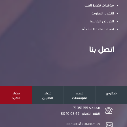
مؤشرات نشاط البنك
التقارير السنوية
القروض الرقاعية
نسبة الفائدة المشطّة
اتصل بنا
المقر الإجتماعي: 9 شارع الهادي نويرة، 1001 تونس
شكاوي
فضاء
فضاء
فضاء
مقر البحيرة 2 : نهج ورقة الاربل ضفاف البحيرة 2 - 1053
المؤسسات
المهنيين
الافراد
تونس
الهاتف: 155 351 71
الرقم الأخضر: 47 03 10 80
contact@atb.com.tn