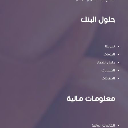
حلول البنك
تمويلنا
الحزمات
حلول الادخار
الحسابات
البطاقات
معلومـات مـالية
القائمات المالية