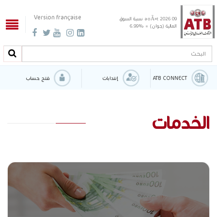
Version française
09 aoÃ»t 2026
نسبة السوق
المالية (جوان) = %6.99
البحث
البحث
ATB CONNECT
إنتدابات
فتح حساب
الخدمات