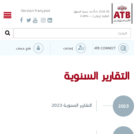
Version française
09 aoÃ»t 2026
نسبة السوق
المالية (جوان) = %6.99
البحث
البحث
ATB CONNECT
إنتدابات
فتح حساب
التقارير السنوية
التقارير السنوية 2023
2023