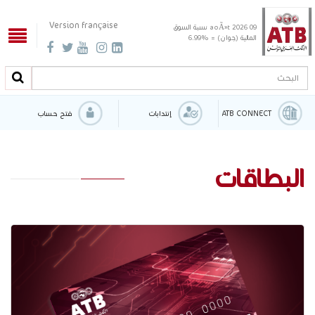
Version française
09 aoÃ»t 2026
نسبة السوق
المالية (جوان) = %6.99
البحث
البحث
ATB CONNECT
إنتدابات
فتح حساب
البطاقات