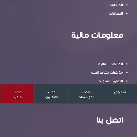
الحسابات
البطاقات
معلومـات مـالية
القائمات المالية
مؤشرات نشاط البنك
التقارير السنوية
القروض الرقاعية
شكاوي
فضاء
فضاء
فضاء
المؤسسات
المهنيين
الافراد
نسبة الفائدة المشطّة
اتصل بنا